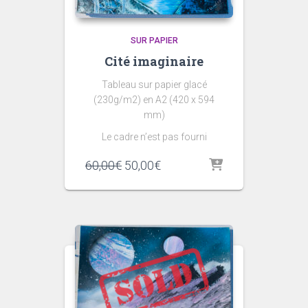
SUR PAPIER
Cité imaginaire
Tableau sur papier glacé
(230g/m2) en A2 (420 x 594
mm)
Le cadre n’est pas fourni
60,00
€
50,00
€