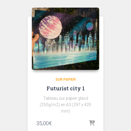
SUR PAPIER
Futurist city 1
Tableau sur papier glacé
(250g/m2) en A3 (297 x 420
mm)
35,00
€