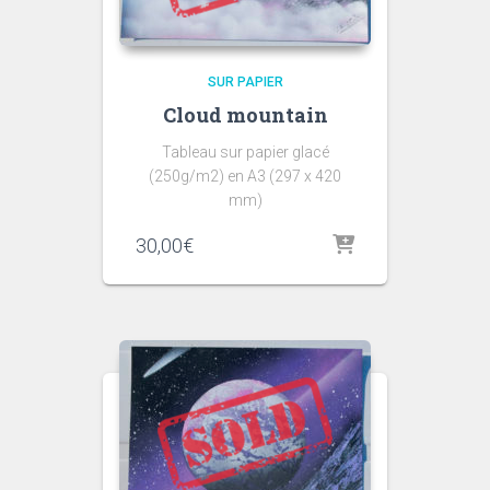
SUR PAPIER
Cloud mountain
Tableau sur papier glacé
(250g/m2) en A3 (297 x 420
mm)
30,00
€