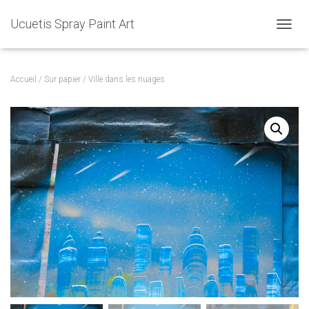
Ucuetis Spray Paint Art
D
É
P
L
Accueil
/
Sur papier
/ Ville dans les nuages
I
E
R
L
A
N
A
V
I
G
A
T
I
O
N