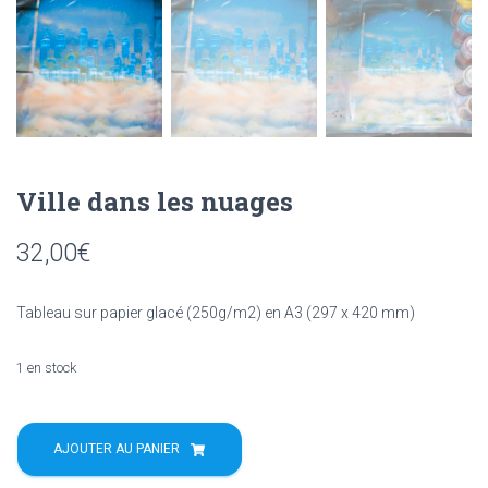
Ville dans les nuages
32,00
€
Tableau sur papier glacé (250g/m2) en A3 (297 x 420 mm)
1 en stock
quantité
de
AJOUTER AU PANIER
Ville