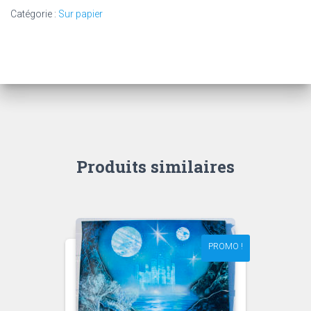
dans
Catégorie :
Sur papier
les
nuages
Produits similaires
PROMO !