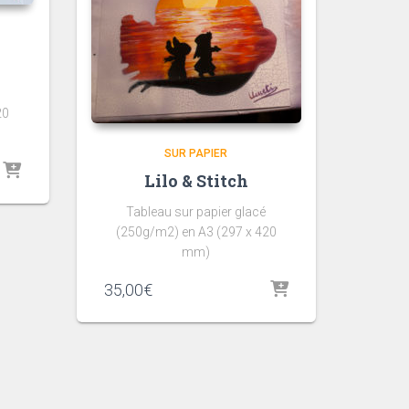
20
SUR PAPIER
Lilo & Stitch
Tableau sur papier glacé
(250g/m2) en A3 (297 x 420
mm)
35,00
€