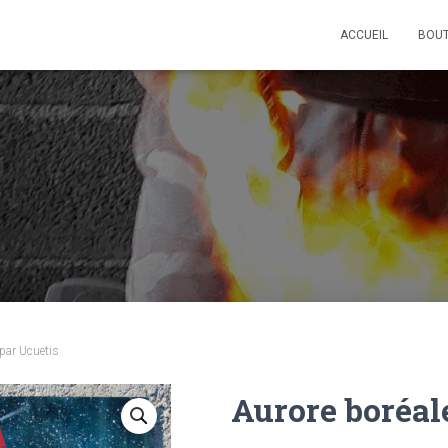
ACCUEIL
BOU
 par Ucuetis
Aurore boréale