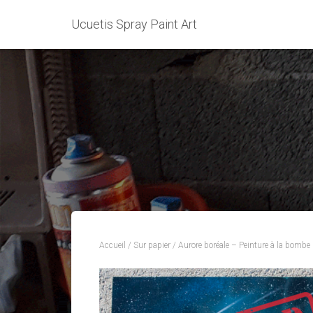
Ucuetis Spray Paint Art
Accueil
/
Sur papier
/ Aurore boréale – Peinture à la bombe