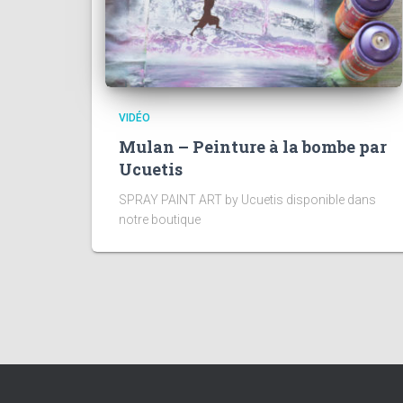
VIDÉO
Mulan – Peinture à la bombe par
Ucuetis
SPRAY PAINT ART by Ucuetis disponible dans
notre boutique