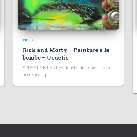
VIDÉO
Rick and Morty – Peinture à la
bombe – Ucuetis
SPRAY PAINT ART by Ucuetis disponible dans
notre boutique