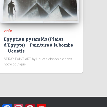
VIDÉO
Egyptian pyramids (Plaies
d’Égypte) – Peinture à la bombe
– Ucuetis
SPRAY PAINT ART by Ucuetis disponible dans
notre boutique